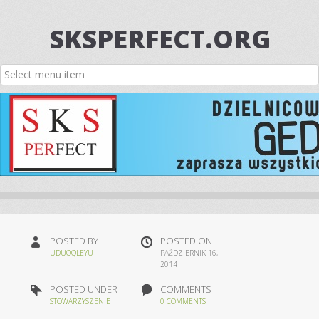
SKSPERFECT.ORG
POSTED BY
POSTED ON
UDUOQLEYU
PAŹDZIERNIK 16,
2014
POSTED UNDER
COMMENTS
STOWARZYSZENIE
0 COMMENTS