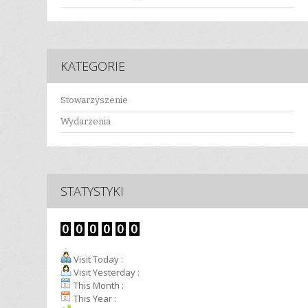
KATEGORIE
Stowarzyszenie
Wydarzenia
STATYSTYKI
Visit Today :
Visit Yesterday :
This Month :
This Year :