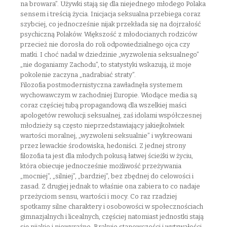
na browara”. Używki stają się dla niejednego młodego Polaka
sensem i treścią życia. Inicjacja seksualna przebiega coraz
szybciej, co jednocześnie nijak przekłada się na dojrzałość
psychiczną Polaków. Większość z młodocianych rodziców
przecież nie dorosła do roli odpowiedzialnego ojca czy
matki. I choć nadal w dziedzinie „wyzwolenia seksualnego”
„nie doganiamy Zachodu”, to statystyki wskazują, iż moje
pokolenie zaczyna „nadrabiać straty”.
Filozofia postmodernistyczna zawładnęła systemem
wychowawczym w zachodniej Europie. Wiodące media są
coraz częściej tubą propagandową dla wszelkiej maści
apologetów rewolucji seksualnej, zaś idolami współczesnej
młodzieży są często nieprzedstawiający jakiejkolwiek
wartości moralnej, „wyzwoleni seksualnie” i wykreowani
przez lewackie środowiska, hedoniści. Z jednej strony
filozofia ta jest dla młodych pokusą łatwej ścieżki w życiu,
która obiecuje jednocześnie możliwość przeżywania
„mocniej”, „silniej”, „bardziej”, bez zbędnej do celowości i
zasad. Z drugiej jednak to właśnie ona zabiera to co nadaje
przeżyciom sensu, wartości i mocy. Co raz rzadziej
spotkamy silne charaktery i osobowości w społecznościach
gimnazjalnych i licealnych, częściej natomiast jednostki stają
się nijakie i niewyraźne. Brakuje stanowczości i wytrwałości,