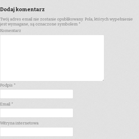
Dodaj komentarz
Twój adres email nie zostanie opublikowany.
Pola, których wypełnienie
jest wymagane, są oznaczone symbolem
*
Komentarz
Podpis
*
Email
*
Witryna internetowa