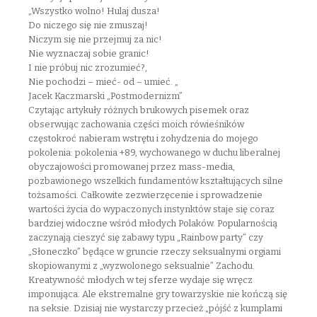
„Wszystko wolno! Hulaj dusza!
Do niczego się nie zmuszaj!
Niczym się nie przejmuj za nic!
Nie wyznaczaj sobie granic!
I nie próbuj nic zrozumieć?,
Nie pochodzi – mieć- od – umieć. „
Jacek Kaczmarski „Postmodernizm”
Czytając artykuły różnych brukowych pisemek oraz
obserwując zachowania części moich rówieśników
częstokroć nabieram wstrętu i zohydzenia do mojego
pokolenia: pokolenia +89, wychowanego w duchu liberalnej
obyczajowości promowanej przez mass-media,
pozbawionego wszelkich fundamentów kształtujących silne
tożsamości. Całkowite zezwierzęcenie i sprowadzenie
wartości życia do wypaczonych instynktów staje się coraz
bardziej widoczne wśród młodych Polaków. Popularnością
zaczynają cieszyć się zabawy typu „Rainbow party” czy
„Słoneczko” będące w gruncie rzeczy seksualnymi orgiami
skopiowanymi z „wyzwolonego seksualnie” Zachodu.
Kreatywność młodych w tej sferze wydaje się wręcz
imponująca. Ale ekstremalne gry towarzyskie nie kończą się
na seksie. Dzisiaj nie wystarczy przecież „pójść z kumplami