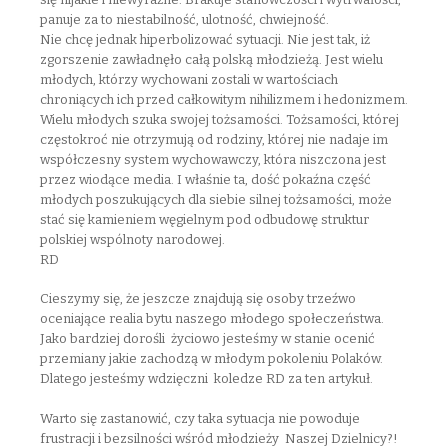
panuje za to niestabilność, ulotność, chwiejność.
Nie chcę jednak hiperbolizować sytuacji. Nie jest tak, iż
zgorszenie zawładnęło całą polską młodzieżą. Jest wielu
młodych, którzy wychowani zostali w wartościach
chroniących ich przed całkowitym nihilizmem i hedonizmem.
Wielu młodych szuka swojej tożsamości. Tożsamości, której
częstokroć nie otrzymują od rodziny, której nie nadaje im
współczesny system wychowawczy, która niszczona jest
przez wiodące media. I właśnie ta, dość pokaźna część
młodych poszukujących dla siebie silnej tożsamości, może
stać się kamieniem węgielnym pod odbudowę struktur
polskiej wspólnoty narodowej.
RD
Cieszymy się, że jeszcze znajdują się osoby trzeźwo
oceniające realia bytu naszego młodego społeczeństwa.
Jako bardziej dorośli życiowo jesteśmy w stanie ocenić
przemiany jakie zachodzą w młodym pokoleniu Polaków.
Dlatego jesteśmy wdzięczni koledze RD za ten artykuł.
Warto się zastanowić, czy taka sytuacja nie powoduje
frustracji i bezsilności wśród młodzieży Naszej Dzielnicy?!