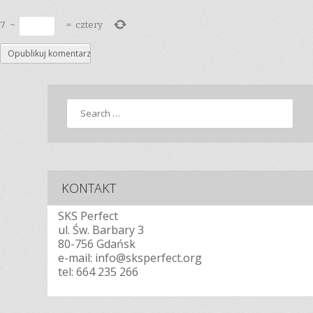
7
−
=
cztery
Search
KONTAKT
SKS Perfect
ul. Św. Barbary 3
80-756 Gdańsk
e-mail: info@sksperfect.org
tel:
664 235 266