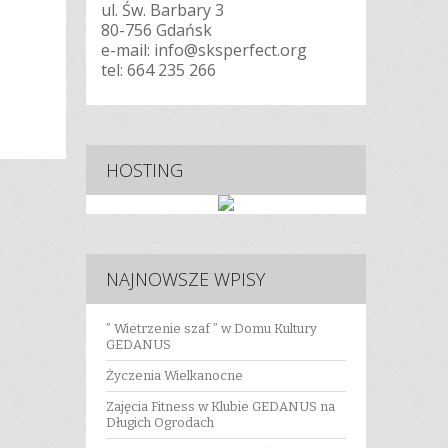
ul. Św. Barbary 3
80-756 Gdańsk
e-mail: info@sksperfect.org
tel:
664 235 266
ycia
HOSTING
NAJNOWSZE WPISY
” Wietrzenie szaf ” w Domu Kultury
GEDANUS
Życzenia Wielkanocne
Zajęcia Fitness w Klubie GEDANUS na
Długich Ogrodach