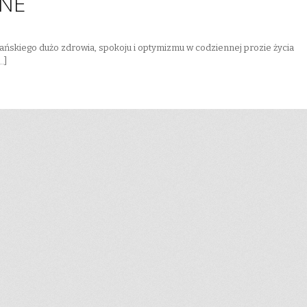
CNE
 Pańskiego dużo zdrowia, spokoju i optymizmu w codziennej prozie ż
]