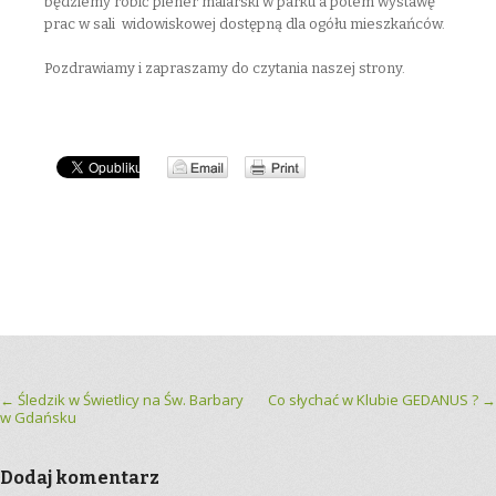
będziemy robić plener malarski w parku a potem wystawę
prac w sali widowiskowej dostępną dla ogółu mieszkańców.
Pozdrawiamy i zapraszamy do czytania naszej strony.
Post navigation
←
Śledzik w Świetlicy na Św. Barbary
Co słychać w Klubie GEDANUS ?
→
w Gdańsku
Dodaj komentarz