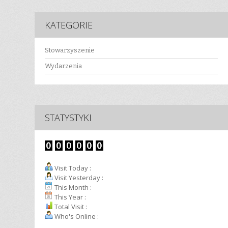
KATEGORIE
Stowarzyszenie
Wydarzenia
STATYSTYKI
Visit Today :
Visit Yesterday :
This Month :
This Year :
Total Visit :
Who's Online :