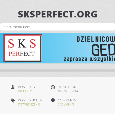
SKSPERFECT.ORG
POSTED BY
POSTED ON
UDUOQLEYU
MARZEC 5, 2014
POSTED UNDER
COMMENTS
STOWARZYSZENIE
0 COMMENTS