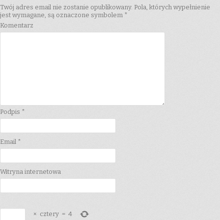
Twój adres email nie zostanie opublikowany.
Pola, których wypełnienie
jest wymagane, są oznaczone symbolem
*
Komentarz
Podpis
*
Email
*
Witryna internetowa
×
cztery
=
4