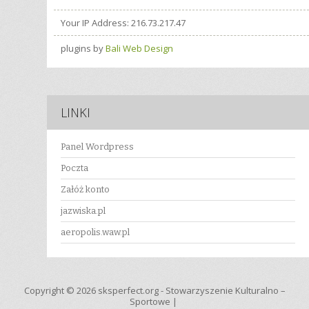
Your IP Address: 216.73.217.47
plugins by
Bali Web Design
LINKI
Panel Wordpress
Poczta
Załóż konto
jazwiska.pl
aeropolis.waw.pl
Copyright © 2026
sksperfect.org
- Stowarzyszenie Kulturalno –
Sportowe |