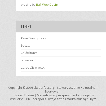
plugins by
Bali Web Design
LINKI
Panel Wordpress
Poczta
Załóż konto
jazwiska.pl
aeropolis.waw.pl
Copyright © 2026
sksperfect.org
- Stowarzyszenie Kulturalno –
Sportowe |
|
Zoren Theme
|
Marketingowy eksperyment - budujemy
wirtualne CPK - aeropolis. Twoja firma i marka muszą tu być!