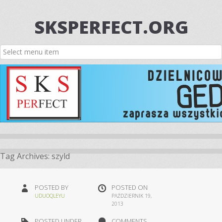
SKSPERFECT.ORG
Tag Archives:
szyld
POSTED BY
POSTED ON
UDUOQLEYU
PAŹDZIERNIK 19,
2013
POSTED UNDER
COMMENTS