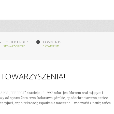
POSTED UNDER
COMMENTS
STOWARZYSZENIE
0 COMMENTS
STOWARZYSZENIA!
 S „PERFECT” ) istnieje od 1997 roku i jest klubem realizującym i
od sportu (lotnictwo, kolarstwo górskie, spadochroniarstwo, taniec
reacyjne), aż po rekreację (spotkania taneczne – wieczorki z nauką tańca,