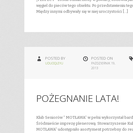
węgiel do pieców tego obiektu. Po przedstawieniu teg
Między innymi odbywały się w niej uroczystości […]
POSTED BY
POSTED ON
UDUOQLEYU
PAŹDZIERNIK 19,
2013
POŻEGNANIE LATA!
Klub Seniorów ” MOTŁAWA” w pełni wykorzystał bardz
Śródmieście imprezę plenerową. Stowarzyszenie Kul
MOTŁAWA” udostępniło asortyment potrzebny do realiza