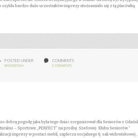
o szyldu bardzo dużo uczestników imprezy utożsamiało się z tą placówką.
POSTED UNDER
COMMENTS
WYDARZENIA
0 COMMENTS
o dobrą pogodę jaka była tego dnia i zorganizował dla Seniorów z Gdańs
turalno – Sportowe „PERFECT” na prośbę Szefowej Klubu Seniorów ”
cji imprezy w postaci mebli, zaplecza socjalnego tj. sali widowiskowej ,