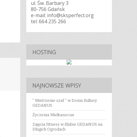
ul. Św. Barbary 3
80-756 Gdańsk
e-mail: info@sksperfect.org
tel:
664 235 266
HOSTING
NAJNOWSZE WPISY
” Wietrzenie szaf ” w Domu Kultury
GEDANUS
Życzenia Wielkanocne
Zajęcia Fitness w Klubie GEDANUS na
Długich Ogrodach
y