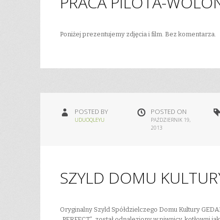
PRACA PILOTA-WOLON
Poniżej prezentujemy zdjęcia i film. Bez komentarza.
POSTED BY
POSTED ON
UDUOQLEYU
PAŹDZIERNIK 19,
2013
SZYLD DOMU KULTUR
Oryginalny Szyld Spółdzielczego Domu Kultury GEDA
„PERFECT” został odnaleziony w piwnicy, kotłowni ja