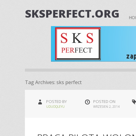
SKSPERFECT.ORG
HO
Tag Archives:
sks perfect
POSTED BY
POSTED ON
UDUOQLEYU
WRZESIEŃ 2, 2014