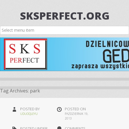
SKSPERFECT.ORG
Tag Archives:
park
POSTED BY
POSTED ON
UDUOQLEYU
PAŹDZIERNIK 19,
2013
POSTED UNDER
COMMENTS